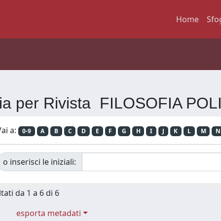
Home
Sfo
lia per Rivista FILOSOFIA POL
ai a:
0-9
A
B
C
D
E
F
G
H
I
J
K
L
M
N
o inserisci le iniziali:
tati da 1 a 6 di 6
esporta metadati