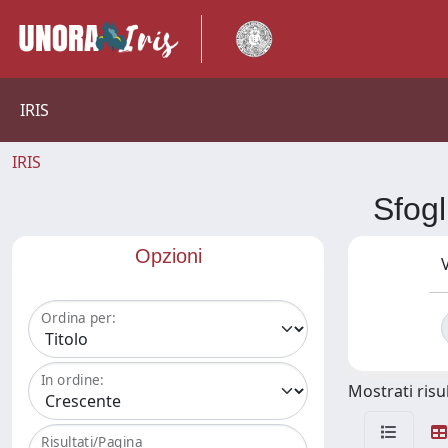
IRIS
IRIS
Sfog
Opzioni
V
Ordina per:
In ordine:
Mostrati risul
Risultati/Pagina