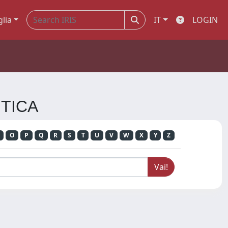
glia
IT
LOGIN
ITICA
O
P
Q
R
S
T
U
V
W
X
Y
Z