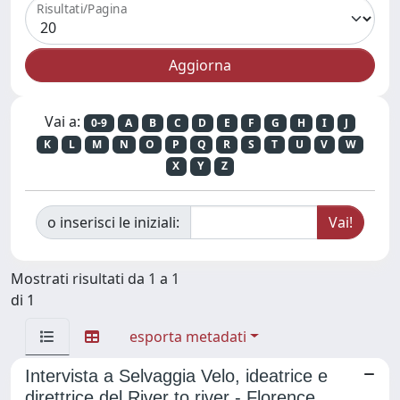
Risultati/Pagina
Vai a:
0-9
A
B
C
D
E
F
G
H
I
J
K
L
M
N
O
P
Q
R
S
T
U
V
W
X
Y
Z
o inserisci le iniziali:
Mostrati risultati da 1 a 1
di 1
esporta metadati
Intervista a Selvaggia Velo, ideatrice e
direttrice del River to river - Florence