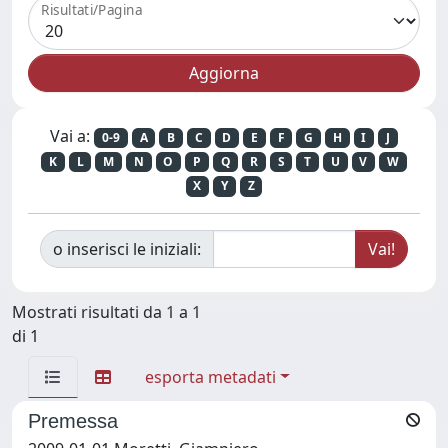
Risultati/Pagina
Vai a:
0-9
A
B
C
D
E
F
G
H
I
J
K
L
M
N
O
P
Q
R
S
T
U
V
W
X
Y
Z
o inserisci le iniziali:
Mostrati risultati da 1 a 1
di 1
esporta metadati
Premessa