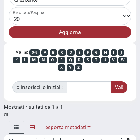
Risultati/Pagina
Vai a:
0-9
A
B
C
D
E
F
G
H
I
J
K
L
M
N
O
P
Q
R
S
T
U
V
W
X
Y
Z
o inserisci le iniziali:
Mostrati risultati da 1 a 1
di 1
esporta metadati