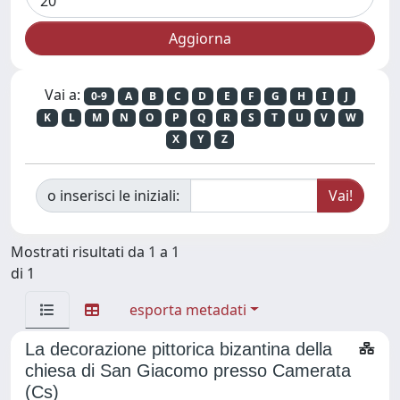
Vai a:
0-9
A
B
C
D
E
F
G
H
I
J
K
L
M
N
O
P
Q
R
S
T
U
V
W
X
Y
Z
o inserisci le iniziali:
Mostrati risultati da 1 a 1
di 1
esporta metadati
La decorazione pittorica bizantina della
chiesa di San Giacomo presso Camerata
(Cs)