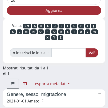
Vai a:
0-9
A
B
C
D
E
F
G
H
I
J
K
L
M
N
O
P
Q
R
S
T
U
V
W
X
Y
Z
o inserisci le iniziali:
Mostrati risultati da 1 a 1
di 1
esporta metadati
Genere, sesso, migrtazione
2021-01-01 Amato, F