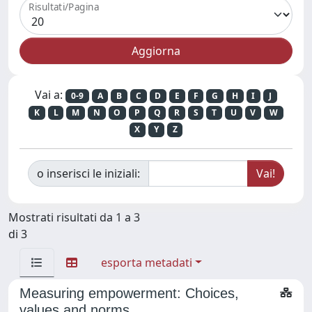
Risultati/Pagina
Vai a:
0-9
A
B
C
D
E
F
G
H
I
J
K
L
M
N
O
P
Q
R
S
T
U
V
W
X
Y
Z
o inserisci le iniziali:
Mostrati risultati da 1 a 3
di 3
esporta metadati
Measuring empowerment: Choices,
values and norms