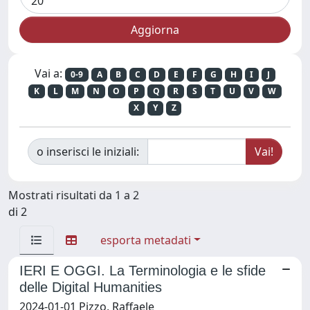
Vai a:
0-9
A
B
C
D
E
F
G
H
I
J
K
L
M
N
O
P
Q
R
S
T
U
V
W
X
Y
Z
o inserisci le iniziali:
Mostrati risultati da 1 a 2
di 2
esporta metadati
IERI E OGGI. La Terminologia e le sfide
delle Digital Humanities
2024-01-01 Pizzo, Raffaele