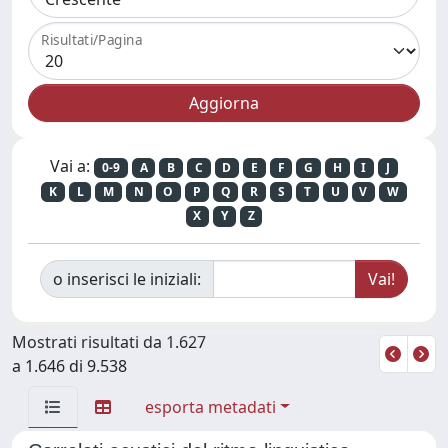
Risultati/Pagina
Vai a:
0-9
A
B
C
D
E
F
G
H
I
J
K
L
M
N
O
P
Q
R
S
T
U
V
W
X
Y
Z
o inserisci le iniziali:
Mostrati risultati da 1.627
a 1.646 di 9.538
esporta metadati