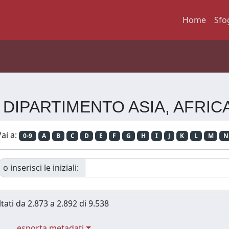
Home
Sfo
enza DIPARTIMENTO ASIA, AFR
ai a:
0-9
A
B
C
D
E
F
G
H
I
J
K
L
M
N
o inserisci le iniziali:
tati da 2.873 a 2.892 di 9.538
esporta metadati