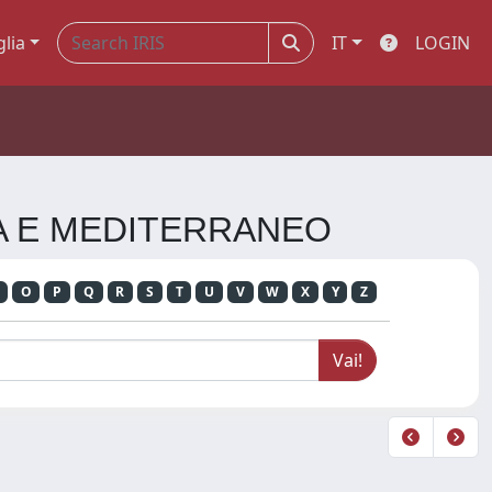
glia
IT
LOGIN
ICA E MEDITERRANEO
O
P
Q
R
S
T
U
V
W
X
Y
Z