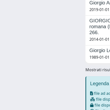
Giorgio A
2019-01-01
GIORGIO F
romana (P
266.
2014-01-01 
Giorgio Le
1989-01-01
Mostrati risul
Legenda 
file ad 
file dis
file disp