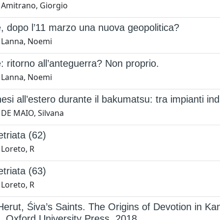
 Amitrano, Giorgio
, dopo l’11 marzo una nuova geopolitica?
 Lanna, Noemi
 ritorno all’anteguerra? Non proprio.
 Lanna, Noemi
esi all’estero durante il bakumatsu: tra impianti ind
 DE MAIO, Silvana
etriata (62)
 Loreto, R
etriata (63)
 Loreto, R
Herut, Śiva’s Saints. The Origins of Devotion in K
 Oxford University Press, 2018