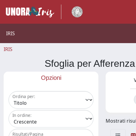
IRIS
IRIS
Sfoglia per Affer
Opzioni
V
Ordina per:
In ordine:
Mostrati risul
Risultati/Pagina