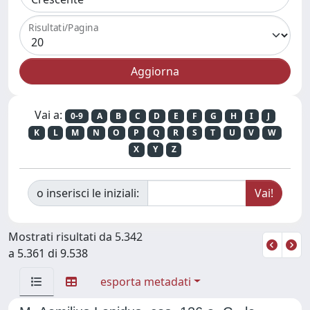
Risultati/Pagina
Vai a:
0-9
A
B
C
D
E
F
G
H
I
J
K
L
M
N
O
P
Q
R
S
T
U
V
W
X
Y
Z
o inserisci le iniziali:
Mostrati risultati da 5.342
a 5.361 di 9.538
esporta metadati