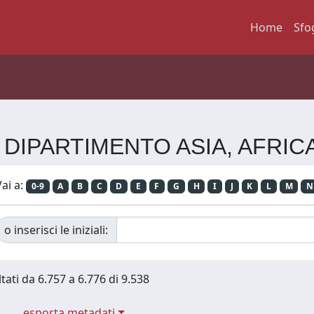
Home
Sfo
enza DIPARTIMENTO ASIA, AFR
ai a:
0-9
A
B
C
D
E
F
G
H
I
J
K
L
M
N
o inserisci le iniziali:
tati da 6.757 a 6.776 di 9.538
esporta metadati