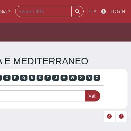
glia
IT
LOGIN
ICA E MEDITERRANEO
O
P
Q
R
S
T
U
V
W
X
Y
Z