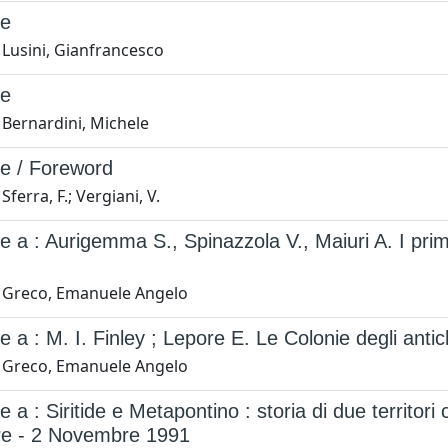
ne
 Lusini, Gianfrancesco
ne
 Bernardini, Michele
ne / Foreword
ferra, F.; Vergiani, V.
e a : Aurigemma S., Spinazzola V., Maiuri A. I pri
 Greco, Emanuele Angelo
e a : M. I. Finley ; Lepore E. Le Colonie degli antic
 Greco, Emanuele Angelo
 a : Siritide e Metapontino : storia di due territori co
re - 2 Novembre 1991