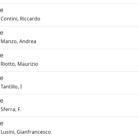
ne
 Contini, Riccardo
ne
 Manzo, Andrea
ne
 Riotto, Maurizio
ne
antillo, I
ne
Sferra, F.
ne
 Lusini, Gianfrancesco