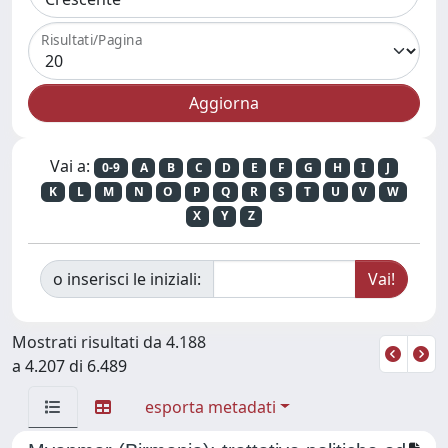
Risultati/Pagina
Vai a:
0-9
A
B
C
D
E
F
G
H
I
J
K
L
M
N
O
P
Q
R
S
T
U
V
W
X
Y
Z
o inserisci le iniziali:
Mostrati risultati da 4.188
a 4.207 di 6.489
esporta metadati