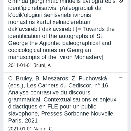
c'minda giorgi mtac'mindelis avt'ografebis
ident'ipicirebisatvis: p'aleograpiuli da
k'odik'ologiuri šenišvnebi ivironis
monast'ris kartul xelnac'erebtan
dak'avsirebit dak'avsirebit [= Towards the
identification of the autographs of St
George the Agiorite: paleographical and
codicological notes on Georgian
manuscripts of the Iviron Monastery]
2011-01-01 Bruni, A
C. Bruley, B. Meszaros, Z. Puchovská
(éds.), Les Carnets du Cediscor, n° 16,
Analyse contrastive du discours
grammatical. Contextualisations et enjeux
didactiques en FLE pour un public
slavophone, Presses Sorbonne Nouvelle,
Paris, 2021
2021-01-01 Nappi, C.