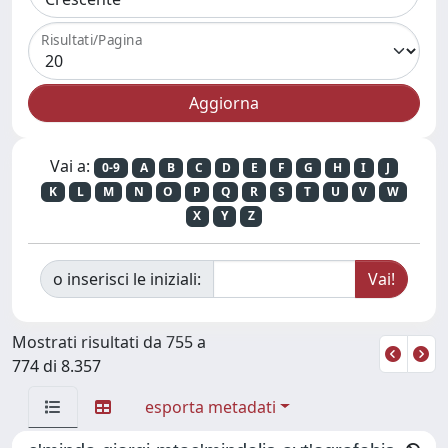
Risultati/Pagina
Vai a:
0-9
A
B
C
D
E
F
G
H
I
J
K
L
M
N
O
P
Q
R
S
T
U
V
W
X
Y
Z
o inserisci le iniziali:
Mostrati risultati da 755 a
774 di 8.357
esporta metadati