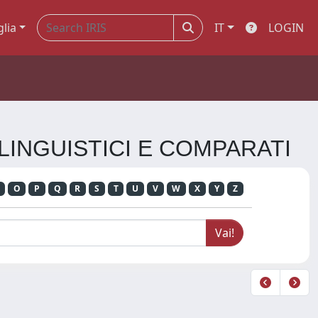
glia
IT
LOGIN
, LINGUISTICI E COMPARATI
O
P
Q
R
S
T
U
V
W
X
Y
Z