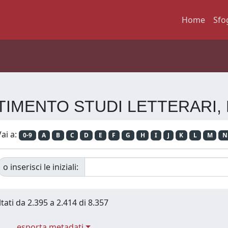
Home
Sfo
PARTIMENTO STUDI LETTERARI
ai a:
0-9
A
B
C
D
E
F
G
H
I
J
K
L
M
N
o inserisci le iniziali:
tati da 2.395 a 2.414 di 8.357
esporta metadati