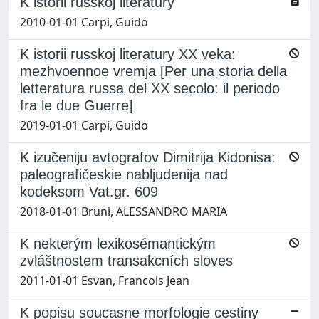
K istorii russkoj literatury
2010-01-01 Carpi, Guido
K istorii russkoj literatury XX veka:
mezhvoennoe vremja [Per una storia della
letteratura russa del XX secolo: il periodo
fra le due Guerre]
2019-01-01 Carpi, Guido
K izučeniju avtografov Dimitrija Kidonisa:
paleografičeskie nabljudenija nad
kodeksom Vat.gr. 609
2018-01-01 Bruni, ALESSANDRO MARIA
K nekterým lexikosémantickým
zvláštnostem transakcních sloves
2011-01-01 Esvan, Francois Jean
K popisu soucasne morfologie cestiny