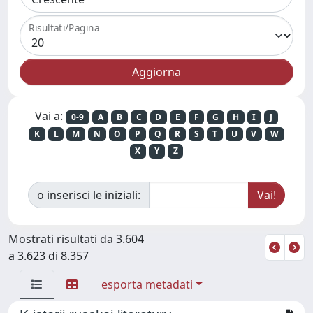
Risultati/Pagina
Vai a:
0-9
A
B
C
D
E
F
G
H
I
J
K
L
M
N
O
P
Q
R
S
T
U
V
W
X
Y
Z
o inserisci le iniziali:
Mostrati risultati da 3.604
a 3.623 di 8.357
esporta metadati