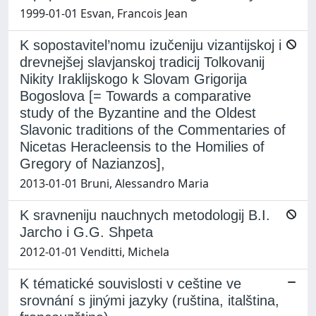
1999-01-01 Esvan, Francois Jean
K sopostavitel’nomu izučeniju vizantijskoj i
drevnejšej slavjanskoj tradicij Tolkovanij
Nikity Iraklijskogo k Slovam Grigorija
Bogoslova [= Towards a comparative
study of the Byzantine and the Oldest
Slavonic traditions of the Commentaries of
Nicetas Heracleensis to the Homilies of
Gregory of Nazianzos],
2013-01-01 Bruni, Alessandro Maria
K sravneniju nauchnych metodologij B.I.
Jarcho i G.G. Shpeta
2012-01-01 Venditti, Michela
K tématické souvislosti v ceštine ve
srovnání s jinými jazyky (ruština, italština,