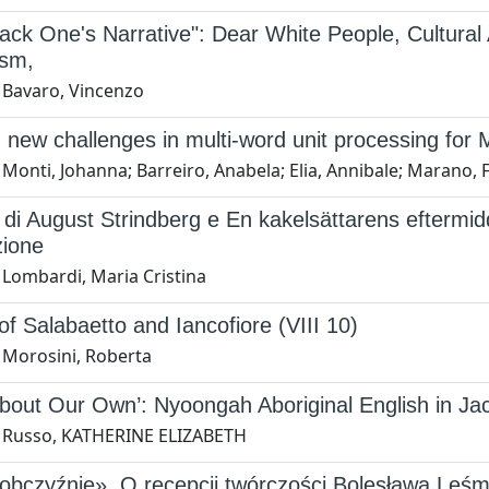
ack One's Narrative": Dear White People, Cultural 
ism,
 Bavaro, Vincenzo
 new challenges in multi-word unit processing for 
Monti, Johanna; Barreiro, Anabela; Elia, Annibale; Marano, F
 di August Strindberg e En kakelsättarens eftermidda
zione
 Lombardi, Maria Cristina
of Salabaetto and Iancofiore (VIII 10)
 Morosini, Roberta
About Our Own’: Nyoongah Aboriginal English in Ja
 Russo, KATHERINE ELIZABETH
obczyźnie». O recepcji twórczości Bolesława Leś