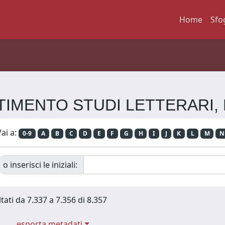
Home
Sfo
PARTIMENTO STUDI LETTERARI
ai a:
0-9
A
B
C
D
E
F
G
H
I
J
K
L
M
N
o inserisci le iniziali:
tati da 7.337 a 7.356 di 8.357
esporta metadati