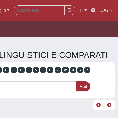
glia
IT
LOGIN
, LINGUISTICI E COMPARATI
O
P
Q
R
S
T
U
V
W
X
Y
Z