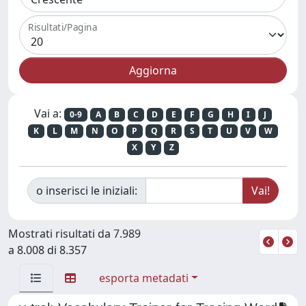
Risultati/Pagina
Vai a:
0-9
A
B
C
D
E
F
G
H
I
J
K
L
M
N
O
P
Q
R
S
T
U
V
W
X
Y
Z
o inserisci le iniziali:
Mostrati risultati da 7.989
a 8.008 di 8.357
esporta metadati