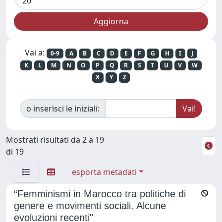
Vai a:
0-9
A
B
C
D
E
F
G
H
I
J
K
L
M
N
O
P
Q
R
S
T
U
V
W
X
Y
Z
o inserisci le iniziali:
Mostrati risultati da 2 a 19
di 19
esporta metadati
“Femminismi in Marocco tra politiche di
genere e movimenti sociali. Alcune
evoluzioni recenti"