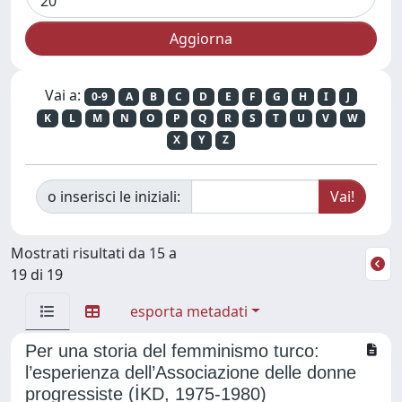
Vai a:
0-9
A
B
C
D
E
F
G
H
I
J
K
L
M
N
O
P
Q
R
S
T
U
V
W
X
Y
Z
o inserisci le iniziali:
Mostrati risultati da 15 a
19 di 19
esporta metadati
Per una storia del femminismo turco:
l’esperienza dell’Associazione delle donne
progressiste (İKD, 1975-1980)