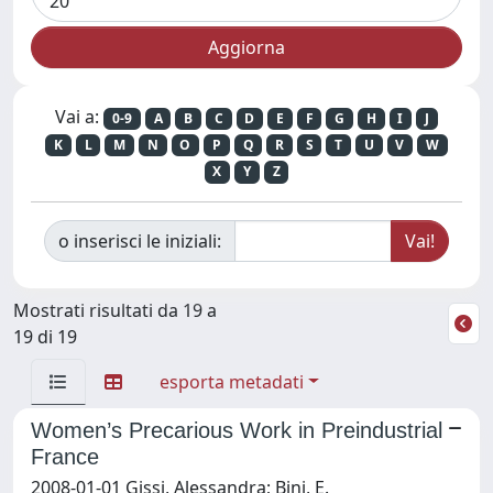
Vai a:
0-9
A
B
C
D
E
F
G
H
I
J
K
L
M
N
O
P
Q
R
S
T
U
V
W
X
Y
Z
o inserisci le iniziali:
Mostrati risultati da 19 a
19 di 19
esporta metadati
Women’s Precarious Work in Preindustrial
France
2008-01-01 Gissi, Alessandra; Bini, E.