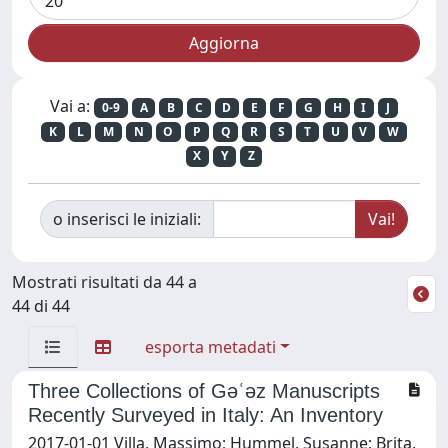
Vai a:
0-9
A
B
C
D
E
F
G
H
I
J
K
L
M
N
O
P
Q
R
S
T
U
V
W
X
Y
Z
o inserisci le iniziali:
Mostrati risultati da 44 a
44 di 44
esporta metadati
Three Collections of Gǝʿǝz Manuscripts
Recently Surveyed in Italy: An Inventory
2017-01-01 Villa, Massimo; Hummel, Susanne; Brita,