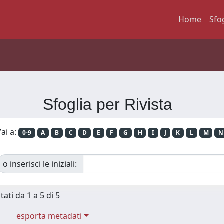
Home
Sfo
Sfoglia per Rivista
ai a:
0-9
A
B
C
D
E
F
G
H
I
J
K
L
M
N
o inserisci le iniziali:
tati da 1 a 5 di 5
esporta metadati