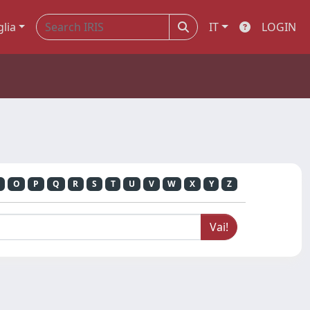
glia
IT
LOGIN
O
P
Q
R
S
T
U
V
W
X
Y
Z