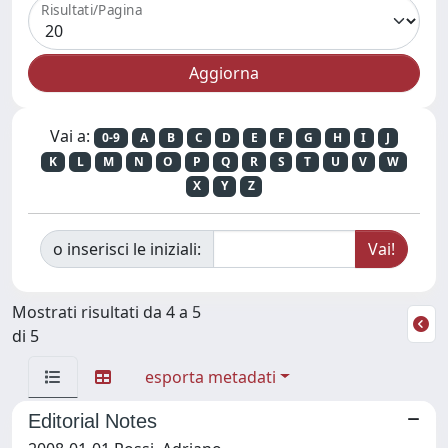
Risultati/Pagina
Vai a:
0-9
A
B
C
D
E
F
G
H
I
J
K
L
M
N
O
P
Q
R
S
T
U
V
W
X
Y
Z
o inserisci le iniziali:
Mostrati risultati da 4 a 5
di 5
esporta metadati
Editorial Notes