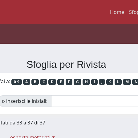
Home
Sfo
Sfoglia per Rivista
ai a:
0-9
A
B
C
D
E
F
G
H
I
J
K
L
M
N
o inserisci le iniziali:
tati da 33 a 37 di 37
esporta metadati