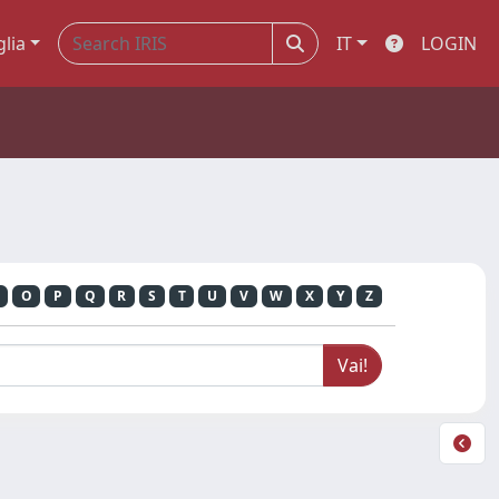
glia
IT
LOGIN
O
P
Q
R
S
T
U
V
W
X
Y
Z