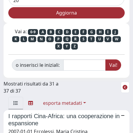
Vai a:
0-9
A
B
C
D
E
F
G
H
I
J
K
L
M
N
O
P
Q
R
S
T
U
V
W
X
Y
Z
o inserisci le iniziali:
Mostrati risultati da 31 a
37 di 37
esporta metadati
I rapporti Cina-Africa: una cooperazione in
espansione
2007-01-01 Ercolessi, Maria Cristina