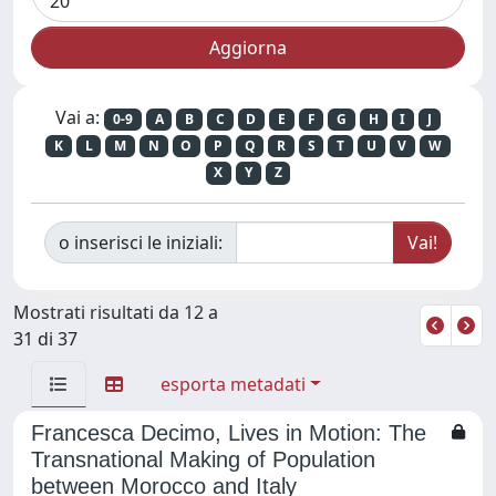
Vai a:
0-9
A
B
C
D
E
F
G
H
I
J
K
L
M
N
O
P
Q
R
S
T
U
V
W
X
Y
Z
o inserisci le iniziali:
Mostrati risultati da 12 a
31 di 37
esporta metadati
Francesca Decimo, Lives in Motion: The
Transnational Making of Population
between Morocco and Italy