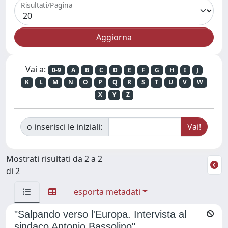
Risultati/Pagina
Vai a:
0-9
A
B
C
D
E
F
G
H
I
J
K
L
M
N
O
P
Q
R
S
T
U
V
W
X
Y
Z
o inserisci le iniziali:
Mostrati risultati da 2 a 2
di 2
esporta metadati
"Salpando verso l'Europa. Intervista al
sindaco Antonio Bassolino"