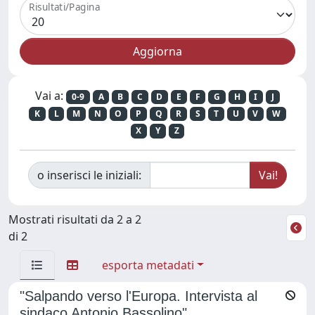
Risultati/Pagina
Vai a:
0-9
A
B
C
D
E
F
G
H
I
J
K
L
M
N
O
P
Q
R
S
T
U
V
W
X
Y
Z
o inserisci le iniziali:
Mostrati risultati da 2 a 2
di 2
esporta metadati
"Salpando verso l'Europa. Intervista al
sindaco Antonio Bassolino"