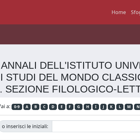
Home
Sfo
O.N. ANNALI DELL'ISTITUTO U
DI STUDI DEL MONDO CLASS
. SEZIONE FILOLOGICO-LET
ai a:
0-9
A
B
C
D
E
F
G
H
I
J
K
L
M
N
o inserisci le iniziali: