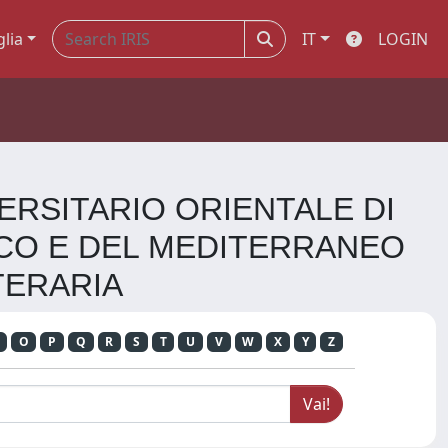
glia
IT
LOGIN
NIVERSITARIO ORIENTALE DI
ICO E DEL MEDITERRANEO
TERARIA
O
P
Q
R
S
T
U
V
W
X
Y
Z