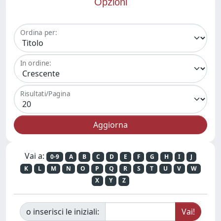
Opzioni
Ordina per:
In ordine:
Risultati/Pagina
Vai a:
0-9
A
B
C
D
E
F
G
H
I
J
K
L
M
N
O
P
Q
R
S
T
U
V
W
X
Y
Z
o inserisci le iniziali: