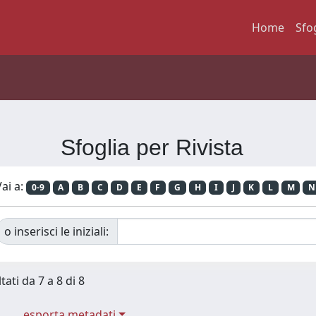
Home
Sfo
Sfoglia per Rivista
ai a:
0-9
A
B
C
D
E
F
G
H
I
J
K
L
M
N
o inserisci le iniziali:
tati da 7 a 8 di 8
esporta metadati