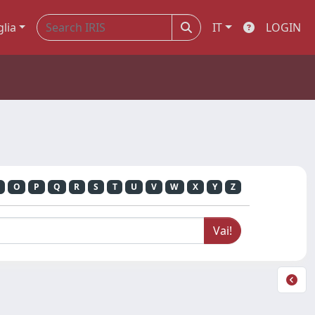
glia
IT
LOGIN
O
P
Q
R
S
T
U
V
W
X
Y
Z