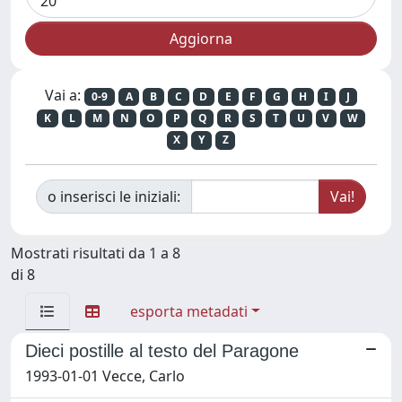
Vai a:
0-9
A
B
C
D
E
F
G
H
I
J
K
L
M
N
O
P
Q
R
S
T
U
V
W
X
Y
Z
o inserisci le iniziali:
Mostrati risultati da 1 a 8
di 8
esporta metadati
Dieci postille al testo del Paragone
1993-01-01 Vecce, Carlo