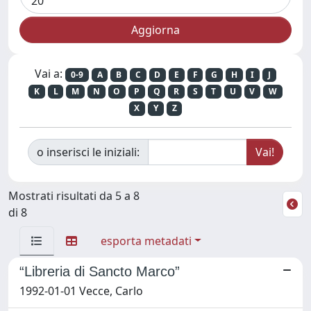
Vai a:
0-9
A
B
C
D
E
F
G
H
I
J
K
L
M
N
O
P
Q
R
S
T
U
V
W
X
Y
Z
o inserisci le iniziali:
Mostrati risultati da 5 a 8
di 8
esporta metadati
“Libreria di Sancto Marco”
1992-01-01 Vecce, Carlo