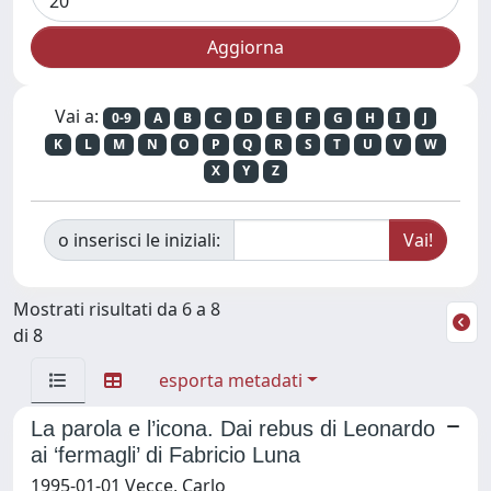
Vai a:
0-9
A
B
C
D
E
F
G
H
I
J
K
L
M
N
O
P
Q
R
S
T
U
V
W
X
Y
Z
o inserisci le iniziali:
Mostrati risultati da 6 a 8
di 8
esporta metadati
La parola e l’icona. Dai rebus di Leonardo
ai ‘fermagli’ di Fabricio Luna
1995-01-01 Vecce, Carlo