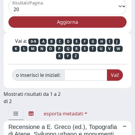
Risultati/Pagina
Vai a:
0-9
A
B
C
D
E
F
G
H
I
J
K
L
M
N
O
P
Q
R
S
T
U
V
W
X
Y
Z
o inserisci le iniziali:
Mostrati risultati da 1 a 2
di 2
esporta metadati
Recensione a E. Greco (ed.), Topografia
di Atene. Sviluppo urbano e monumenti