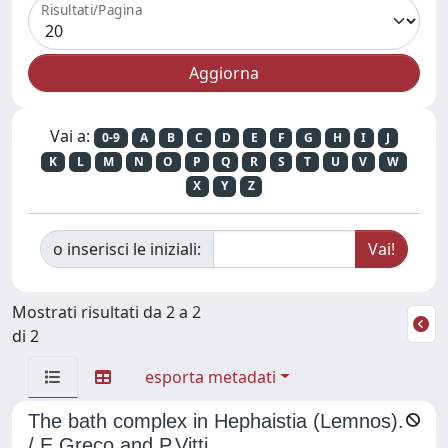
Risultati/Pagina
Vai a:
0-9
A
B
C
D
E
F
G
H
I
J
K
L
M
N
O
P
Q
R
S
T
U
V
W
X
Y
Z
o inserisci le iniziali:
Mostrati risultati da 2 a 2
di 2
esporta metadati
The bath complex in Hephaistia (Lemnos).
/ E.Greco and P.Vitti