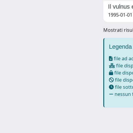
Il vulnus
1995-01-01
Mostrati risul
Legenda 
file ad 
file dis
file disp
file disp
file sot
nessun f