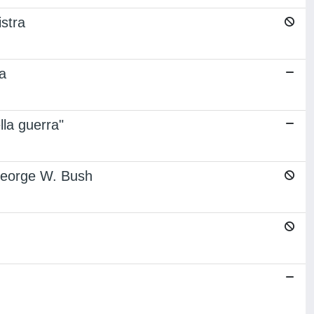
istra
na
lla guerra"
 George W. Bush