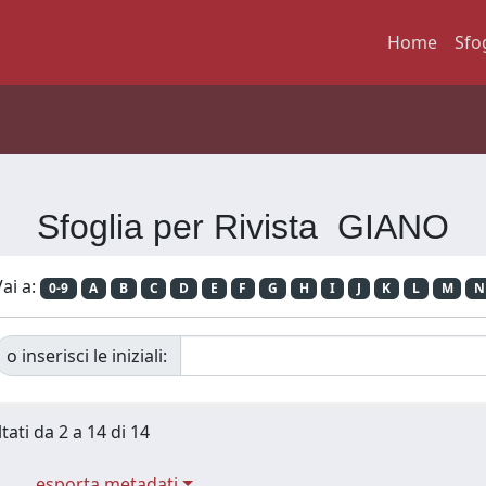
Home
Sfo
Sfoglia per Rivista GIANO
ai a:
0-9
A
B
C
D
E
F
G
H
I
J
K
L
M
N
o inserisci le iniziali:
tati da 2 a 14 di 14
esporta metadati