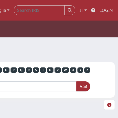
glia
IT
LOGIN
O
P
Q
R
S
T
U
V
W
X
Y
Z