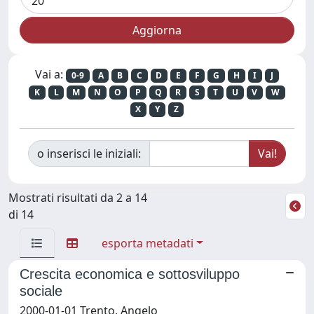
Vai a:
0-9
A
B
C
D
E
F
G
H
I
J
K
L
M
N
O
P
Q
R
S
T
U
V
W
X
Y
Z
o inserisci le iniziali:
Mostrati risultati da 2 a 14
di 14
esporta metadati
Crescita economica e sottosviluppo
sociale
2000-01-01 Trento, Angelo