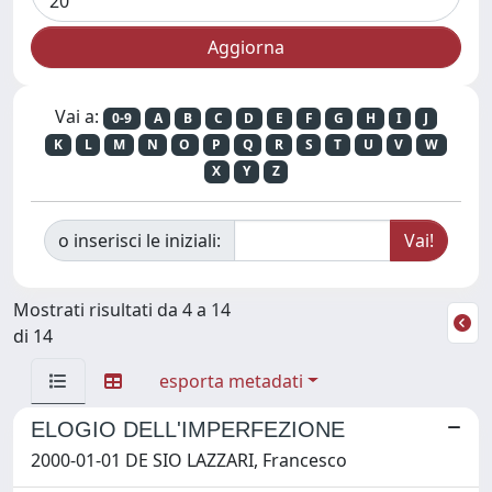
Vai a:
0-9
A
B
C
D
E
F
G
H
I
J
K
L
M
N
O
P
Q
R
S
T
U
V
W
X
Y
Z
o inserisci le iniziali:
Mostrati risultati da 4 a 14
di 14
esporta metadati
ELOGIO DELL'IMPERFEZIONE
2000-01-01 DE SIO LAZZARI, Francesco