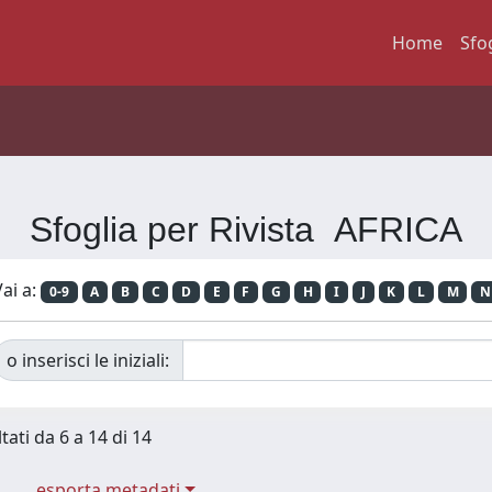
Home
Sfo
Sfoglia per Rivista AFRICA
ai a:
0-9
A
B
C
D
E
F
G
H
I
J
K
L
M
N
o inserisci le iniziali:
tati da 6 a 14 di 14
esporta metadati