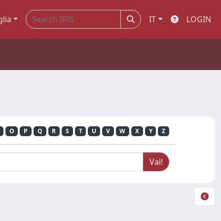
glia
IT
LOGIN
O
P
Q
R
S
T
U
V
W
X
Y
Z