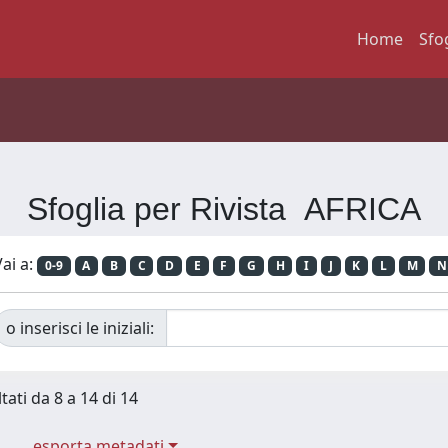
Home
Sfo
Sfoglia per Rivista AFRICA
ai a:
0-9
A
B
C
D
E
F
G
H
I
J
K
L
M
N
o inserisci le iniziali:
tati da 8 a 14 di 14
esporta metadati