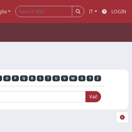
glia
IT
LOGIN
O
P
Q
R
S
T
U
V
W
X
Y
Z