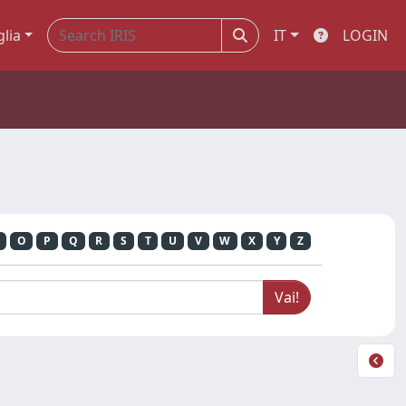
glia
IT
LOGIN
O
P
Q
R
S
T
U
V
W
X
Y
Z