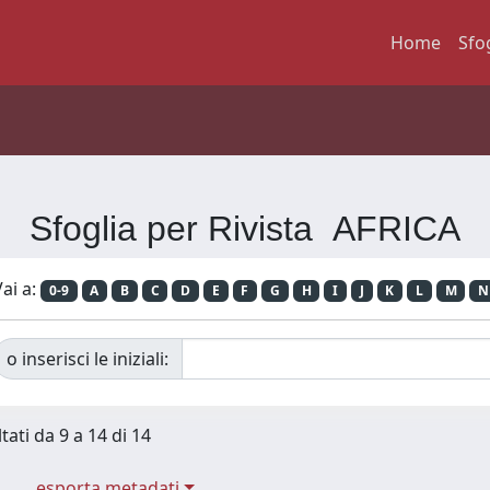
Home
Sfo
Sfoglia per Rivista AFRICA
ai a:
0-9
A
B
C
D
E
F
G
H
I
J
K
L
M
N
o inserisci le iniziali:
tati da 9 a 14 di 14
esporta metadati