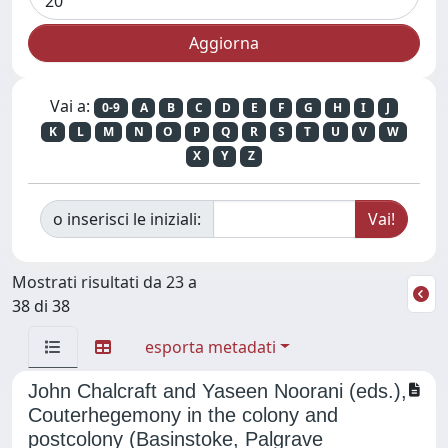
Vai a:
0-9
A
B
C
D
E
F
G
H
I
J
K
L
M
N
O
P
Q
R
S
T
U
V
W
X
Y
Z
o inserisci le iniziali:
Mostrati risultati da 23 a
38 di 38
esporta metadati
John Chalcraft and Yaseen Noorani (eds.),
Couterhegemony in the colony and
postcolony (Basinstoke, Palgrave