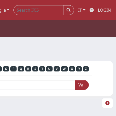
glia
IT
LOGIN
O
P
Q
R
S
T
U
V
W
X
Y
Z