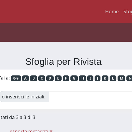
Home
Sfo
Sfoglia per Rivista
ai a:
0-9
A
B
C
D
E
F
G
H
I
J
K
L
M
N
o inserisci le iniziali:
tati da 3 a 3 di 3
esporta metadati