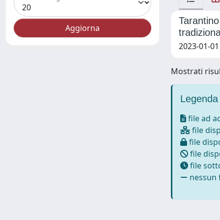
Tarantino
tradizion
2023-01-01
Mostrati risul
Legenda 
file ad 
file dis
file disp
file disp
file sot
nessun f