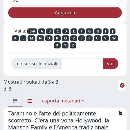
Vai a:
0-9
A
B
C
D
E
F
G
H
I
J
K
L
M
N
O
P
Q
R
S
T
U
V
W
X
Y
Z
o inserisci le iniziali:
Mostrati risultati da 3 a 3
di 3
esporta metadati
Tarantino e l’arte del politicamente
scorretto. C’era una volta Hollywood, la
Manson Family e l’America tradizionale