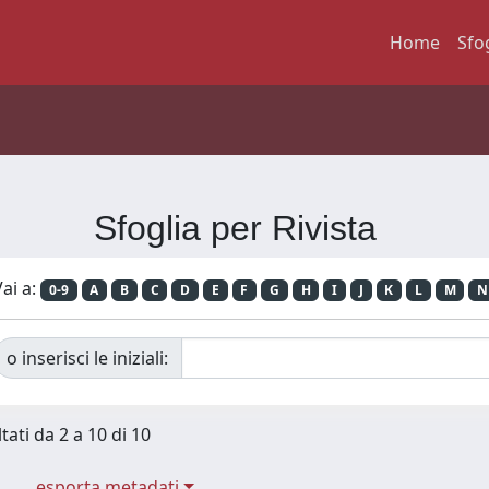
Home
Sfo
Sfoglia per Rivista
ai a:
0-9
A
B
C
D
E
F
G
H
I
J
K
L
M
N
o inserisci le iniziali:
tati da 2 a 10 di 10
esporta metadati