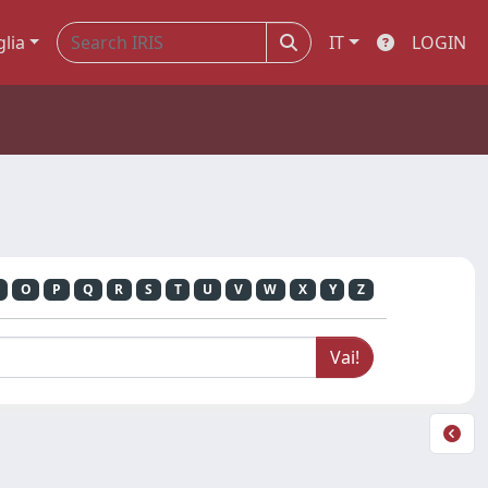
glia
IT
LOGIN
O
P
Q
R
S
T
U
V
W
X
Y
Z