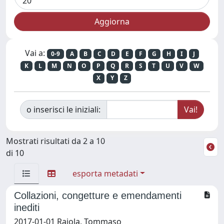
Vai a:
0-9
A
B
C
D
E
F
G
H
I
J
K
L
M
N
O
P
Q
R
S
T
U
V
W
X
Y
Z
o inserisci le iniziali:
Mostrati risultati da 2 a 10
di 10
esporta metadati
Collazioni, congetture e emendamenti
inediti
2017-01-01 Raiola, Tommaso