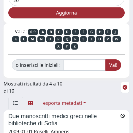
Vai a:
0-9
A
B
C
D
E
F
G
H
I
J
K
L
M
N
O
P
Q
R
S
T
U
V
W
X
Y
Z
o inserisci le iniziali:
Mostrati risultati da 4 a 10
di 10
esporta metadati
Due manoscritti medici greci nelle
biblioteche di Sofia
2009-01-01 Roselli, Amneris