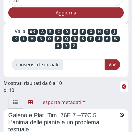
Vai a:
0-9
A
B
C
D
E
F
G
H
I
J
K
L
M
N
O
P
Q
R
S
T
U
V
W
X
Y
Z
o inserisci le iniziali:
Mostrati risultati da 6 a 10
di 10
esporta metadati
Galeno e Plat. Tim. 76E 7 –77C 5.
L’anima delle piante e un problema
testuale